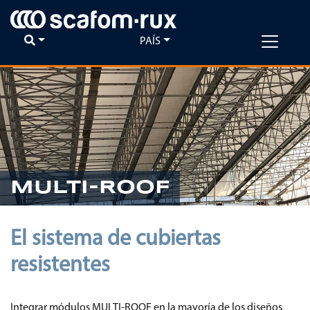
PAÍS
MULTI-ROOF
El sistema de cubiertas
resistentes
Integrar módulos MULTI-ROOF en la mayoría de los diseños