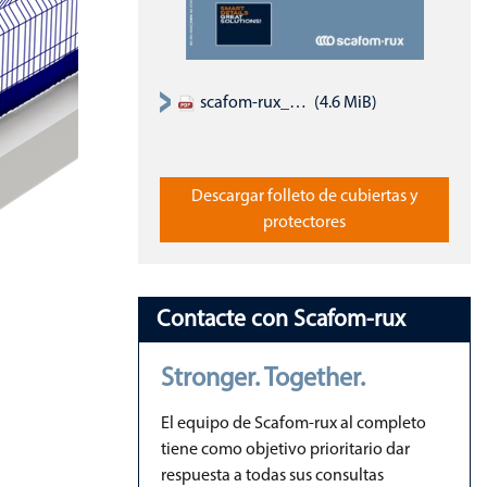
scafom-rux_brochure_weather-and-site-protection_EN.pdf
(4.6 MiB)
Descargar folleto de cubiertas y
protectores
Contacte con Scafom-rux
Stronger. Together.
El equipo de Scafom-rux al completo
tiene como objetivo prioritario dar
respuesta a todas sus consultas