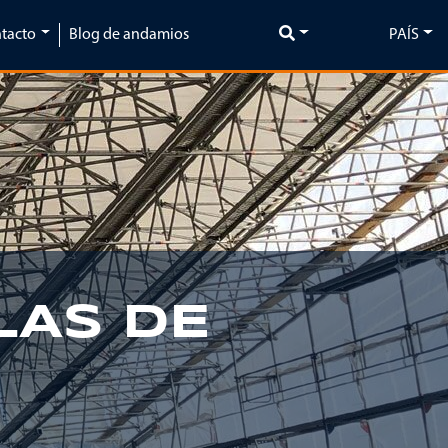
tacto
Blog de andamios
PAÍS
Next
LAS DE